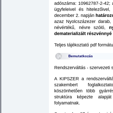
adószáma: 10962787-2-42; a
ügyfeleivel és hitelezőive
december 2. napján
határoz
azaz Nyolcszázezer darab, 
névértékű, névre szóló,
n
dematerializált részvénnyé 
Teljes tájékoztató pdf form
Bemutatkozás
Rendszerváltás - szervezeti s
A KIPSZER a rendszervált
szakembert foglalkozta
köszönhetően több gyárrés
struktúra képezte alapjá
folyamatnak.