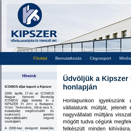
Főoldal
Bemutatkozás
Cégcsoport
Minős
Híreink
Üdvöljük a Kipszer 
honlapján
ICOMOS díjat kapott a Kipszer
2009. április 17-én az ICOMOS
Magyar Nemzeti Bizottság
Honlapunkon igyekszünk a
ICOMOS díjjal tüntette ki a
KIPSZER Ft Zrt-t a Budapest,
vállalatunk múltját, jelené
VI.ker. Terézváros, Jókai utca 6.,
irodaépület megőrzéséért és
nagyvállalati múltjára vissz
szakszerű, gondos
helyreállításáért végzett
mögött tudva cégünk megfel
munkájáért.
felkészült minden kihívásr
A 2008-ban elvégzett átalakítás