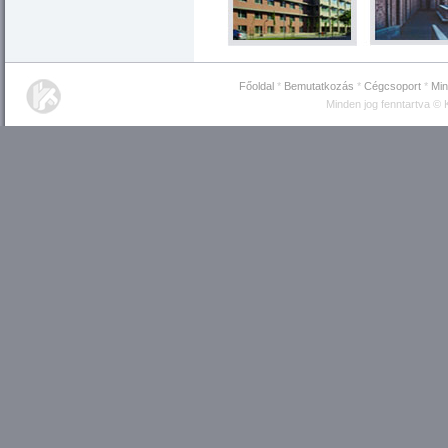
Főoldal
*
Bemutatkozás
*
Cégcsoport
*
Mi
Minden jog fenntartva ©