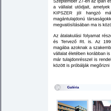
Szeptember 27-én az Ipari é
a vállalat utódjait, amely
KIPSZER jól hangzó márk
magántulajdonú társaságokk
megvalósításában ma is közö
Az átalakulási folyamat rész
és Tervező Rt. is. Az 1994
magába azoknak a szakember
vállalat életében korábban i
már tulajdonrésszel is rende
között is próbálják megőrizni a
Galéria