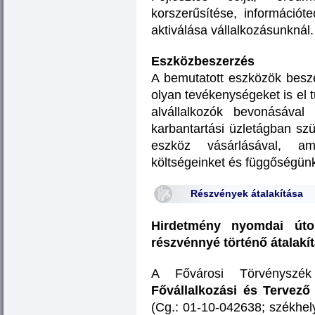
korszerűsítése, információte
aktiválása vállalkozásunknál.
Eszközbeszerzés
A bemutatott eszközök beszer
olyan tevékenységeket is el 
alvállalkozók bevonásával
karbantartási üzletágban sz
eszköz vásárlásával, ame
költségeinket és függőségünke
Részvények átalakítása
Hirdetmény nyomdai úton 
részvénnyé történő átalakí
A Fővárosi Törvényszé
Fővállalkozási és Tervez
(Cg.: 01-10-042638; székhel